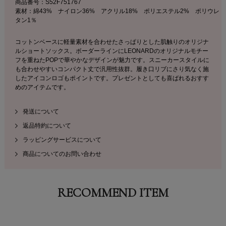
商品番号：S52F751767
素材：綿43% ナイロン36% アクリル18% ポリエステル2% ポリウレ
タン1％
コットンベースに軽量素材を合わせたさっぱりとした肌触りのオリジナ
ルショートソックス。ボーダーラインにLEONARDのオリジナルモチー
フを重ねたPOPで華やかなデザインが魅力です。スニーカースタイルに
も合わせやすいコンパクト丈で汎用性抜群。履き口リブにさり気なく施
したアイコンロゴもポイントです。プレゼントとしても喜ばれるおすす
めのアイテムです。
発送について
返品特約について
ラッピングサービスについて
商品についてのお問い合わせ
RECOMMEND ITEM