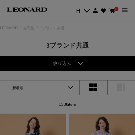
0
日
LEONARD
全商品
3ブランド共通
3ブランド共通
絞り込み
新着順
1338item