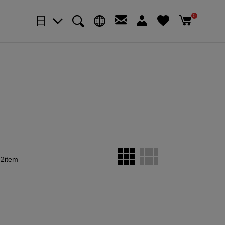
0
日
2item