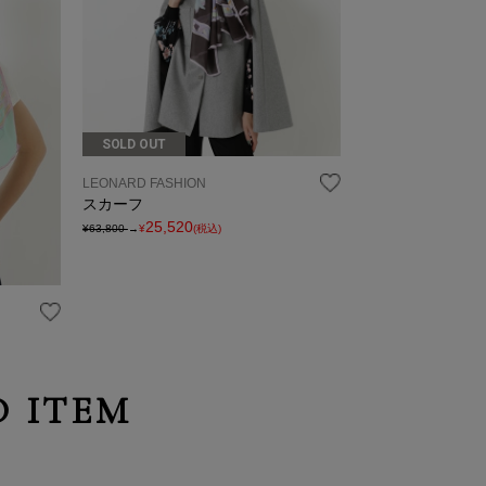
SOLD OUT
LEONARD FASHION
スカーフ
25,520
¥63,800
→
¥
(税込)
 ITEM