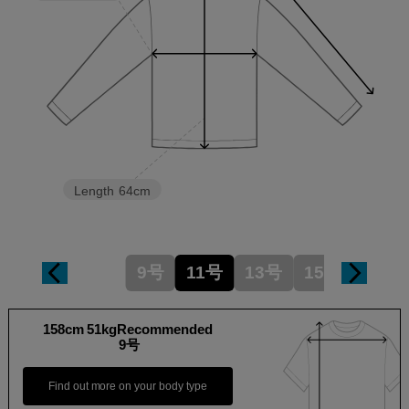
Length
64cm
9号
11号
13号
15号
158cm 51kgRecommended
9号
Find out more on your body type