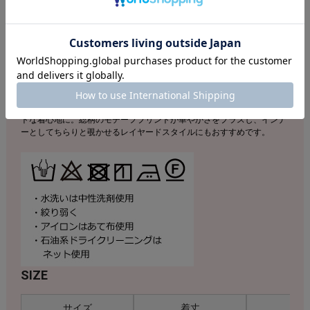
店舗へのお問い合わせの際は下記品番をお伝え下さい。
商品番号：S52G371837
素材：ポリエステル92％、ポリウレタン8％
ハイストレッチでフィット感の良いコンプレッションウェアとして活躍
してくれる長袖カットソー。アクティブな動作にも適応したラグランス
リーブやモックネックのソフトな仕様もこだわりのポイントです。フロ
ントにカーブさせて切り替えたシャープなシルエットがよりコンフォー
トな着心地に。総柄のモチーフプリントが華やかさをプラスし、インナ
ーとしてちらりと覗かせるレイヤードスタイルにもおすすめです。
SIZE
サイズ
着丈
胸