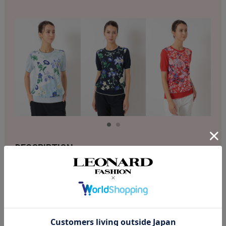
DESCRIPTION
店舗へのお問い合わせの際は下記品番をお伝え下さい。
商品番号：S52G362802
素材：本体：綿52％ ポリエステル48％、部分使い：ポリエステル100％
華やかなモチーフプリントが魅力的なデザインニットプルオーバー。前
身頃のカットソー切り替えやアウトラインのリブ配色でトレンドを効か
せたスポーツシーンに最適なお作りです。ハイゲージの爽やかなニット