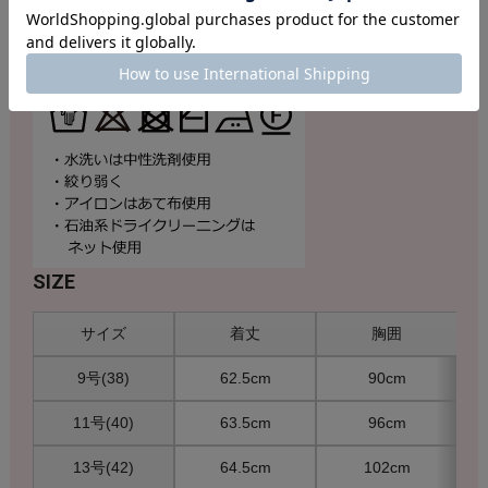
素材で着心地もさらりと滑らか。ベーシックなシルエットでどんなボト
ムとも相性の良い旬のアイテムです。同シリーズのカーディガン（品
番:S52G361802）とのアンサンブルもおすすめ。
SIZE
サイズ
着丈
胸囲
9号(38)
62.5cm
90cm
11号(40)
63.5cm
96cm
13号(42)
64.5cm
102cm