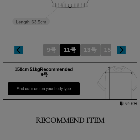
Length
63.5cm
9号
11号
13号
15号
158cm 51kgRecommended
9号
Find out more on your body type
RECOMMEND ITEM