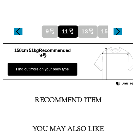
9号
11号
13号
15号
158cm 51kgRecommended
9号
Find out more on your body type
RECOMMEND ITEM
YOU MAY ALSO LIKE