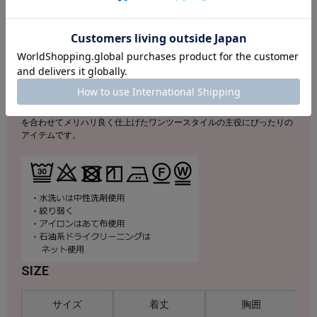
店舗へのお問い合わせの際は下記品番をお伝え下さい。
商品番号：F52G372404
素材：綿100％
目面の綺麗な上質コットンで仕立てたオリジナルカットソー。スリット
入りのコンパクトなお袖にショルダーボタンがお洒落なアクセントの着
合わせしやすいフォルムも魅力です。多彩で美しいモチーフアートが目
を惹くLEONARDならではのプリントデザインがポイント。配色ライン
を合わせてメリハリ良く仕上げたワンツースタイルの主役にぴったりの
アイテムです。
SIZE
サイズ
着丈
胸囲