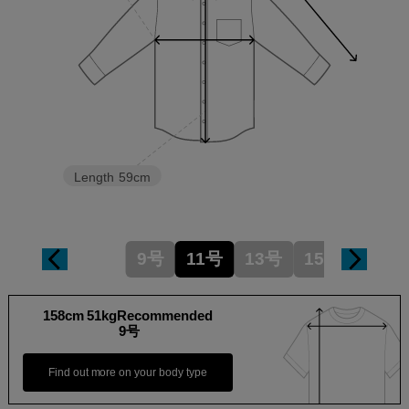
Length
59cm
9号
11号
13号
15号
158cm 51kgRecommended
9号
Find out more on your body type