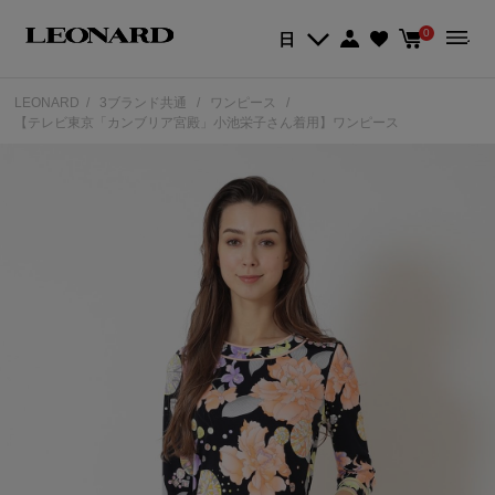
0
日
LEONARD
3ブランド共通
ワンピース
【テレビ東京「カンブリア宮殿」小池栄子さん着用】ワンピース