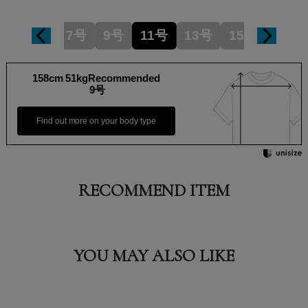
7号
9号
11号
13号
15号
158cm 51kgRecommended
9号
Find out more on your body type
RECOMMEND ITEM
YOU MAY ALSO LIKE