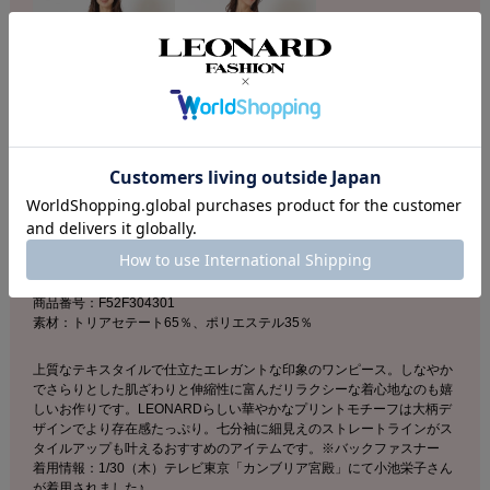
DESCRIPTION
店舗へのお問い合わせの際は下記品番をお伝え下さい。
商品番号：F52F304301
素材：トリアセテート65％、ポリエステル35％
上質なテキスタイルで仕立たエレガントな印象のワンピース。しなやか
でさらりとした肌ざわりと伸縮性に富んだリラクシーな着心地なのも嬉
しいお作りです。LEONARDらしい華やかなプリントモチーフは大柄デ
ザインでより存在感たっぷり。七分袖に細見えのストレートラインがス
タイルアップも叶えるおすすめのアイテムです。※バックファスナー
着用情報：1/30（木）テレビ東京「カンブリア宮殿」にて小池栄子さん
が着用されました♪