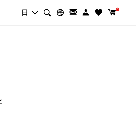
0
日
て