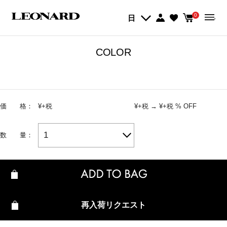
Quick View
0
日
COLOR
価 格：
¥
+税
¥
+税
→
¥
+税
% OFF
1
数 量：
再入荷リクエスト