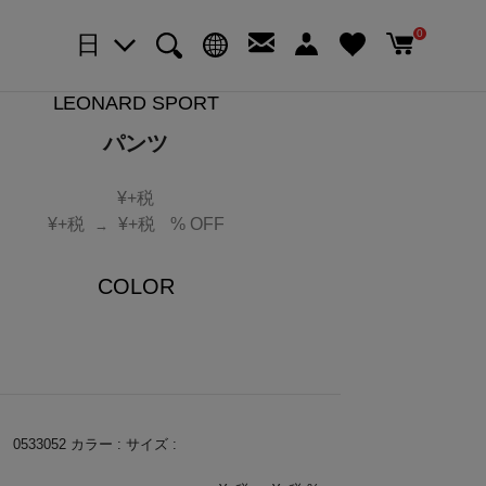
0
日
SALE
LEONARD SPORT
パンツ
¥
+税
¥
+税
¥
+税
% OFF
→
COLOR
：
0533052
カラー :
サイズ :