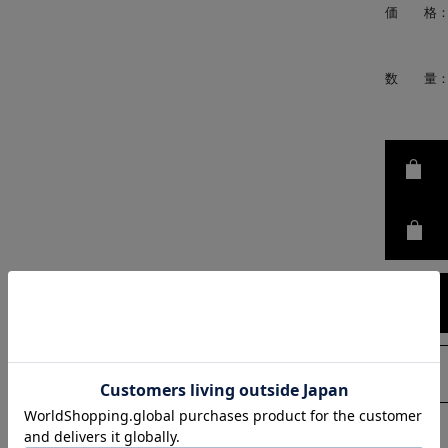
価 格
数 量