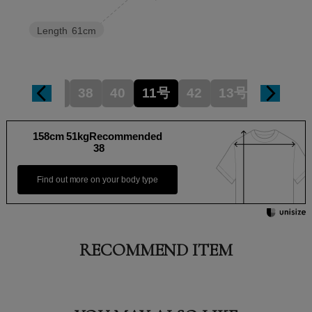
Length
61cm
9号
38
40
11号
42
13号
15号
158cm 51kgRecommended
38
Find out more on your body type
RECOMMEND ITEM