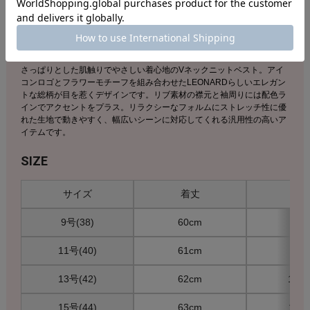
店舗へのお問い合わせの際は下記品番をお伝え下さい。
商品番号：S52F362753
素材：綿55％、ポリエステル45％
さっぱりとした肌触りでやさしい着心地のVネックニットベスト。アイ
コンロゴとフラワーモチーフを組み合わせたLEONARDらしいエレガン
トな総柄が目を惹くデザインです。リブ素材の襟元と袖周りには配色ラ
インでアクセントをプラス。リラクシーなフォルムにストレッチ性に優
れた生地で動きやすく、幅広いシーンに対応してくれる汎用性の高いア
イテムです。
SIZE
サイズ
着丈
胸
9号(38)
60cm
93c
11号(40)
61cm
99c
13号(42)
62cm
105
15号(44)
63cm
111