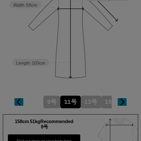
Width
59cm
Length
103cm
9号
11号
13号
15号
158cm 51kgRecommended
9号
Find out more on your body type