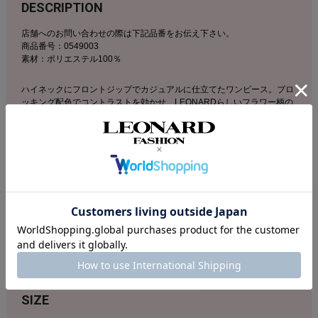
DESCRIPTION
店舗へのお問い合わせの際は下記品番をお伝え下さい。
商品番号：0549003
素材：ポリエステル100％
ハイネックにフロントジップでカジュアルに仕立てたワンピース。ブロ
ッキング配色でコントラストを効かせ、LEONARDらしいフラワー柄の
オリジナルプリントをジョイントしました。ウエストドロストコード仕
様でお好みのシルエットにアレンジ可能。ストレッチ性に優れたジャー
ジー素材に程よくゆったりとしたシルエットで着心地もよく、アクティ
ブシーンからデイリーまで幅広くご着用頂けます。
SIZE