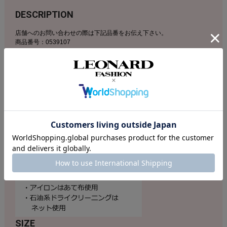
DESCRIPTION
店舗へのお問い合わせの際は下記品番をお伝え下さい。
商品番号：0539107
素材：本体：綿100％、ししゅう糸：上糸 レーヨン100％ 下糸 ポリエステ
ル100％ 装飾：スパンコール
コットン100%で仕立てた着心地抜群のカジュアルTシャツ。スパンコー
ルとPOPなカラー刺繍でデザインしたロゴアクセントがポイントです。
ベーシックなラウンドネックのコンパクトなフォルムでどんなボトムス
とも好相性。アクティブシーンだけでなくデイリースタイルにも重宝す
る汎用性の高いアイテムです。
SIZE