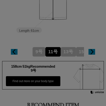
Length
61cm
9号
11号
13号
15号
158cm 51kgRecommended
9号
Find out more on your body type
RECOMMEND ITEM