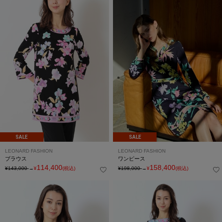
SALE
SALE
LEONARD FASHION
LEONARD FASHION
ブラウス
ワンピース
114,400
158,400
¥143,000
→
¥
(税込)
¥198,000
→
¥
(税込)